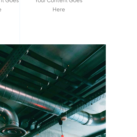
nt Goes
Your Content Goes
e
Here