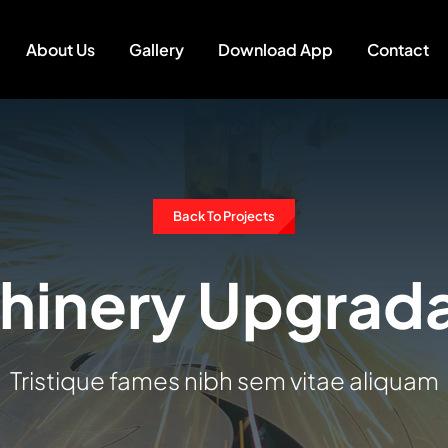
About Us
Gallery
Download App
Contact
Back To Projects
hinery Upgrada
Tristique fames nibh sem vitae aliquam