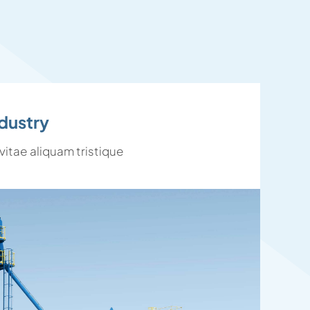
ndustry
itae aliquam tristique