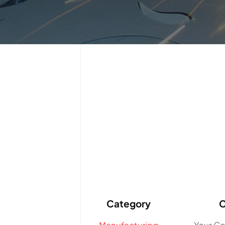
Category
C