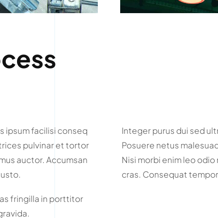
ocess
s ipsum facilisi conseq
Integer purus dui sed ult
trices pulvinar et tortor
Posuere netus malesuada
ivamus auctor. Accumsan
Nisi morbi enim leo odio 
justo.
cras. Consequat tempor 
 fringilla in porttitor
 gravida.