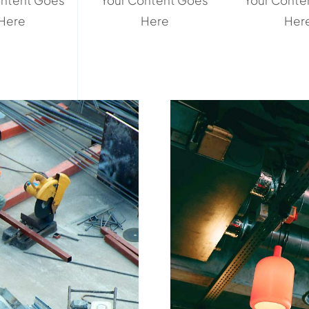
ontent Goes
Your Content Goes
Your Conte
Here
Here
Her