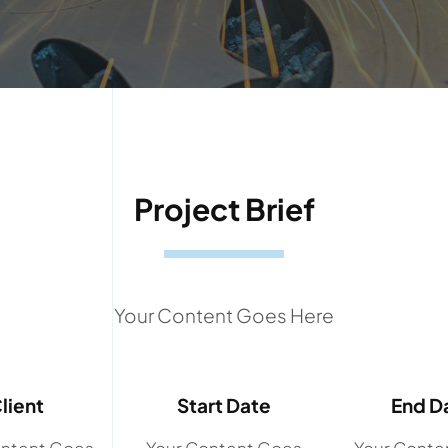
Project Brief
Your Content Goes Here
lient
Start Date
End D